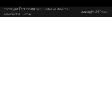
Copyright © pt.xs589.com, Todos os direitos
aaron@xs589.com
reservados. E-mail: